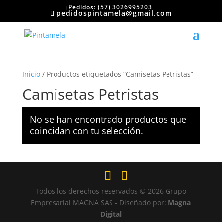
Pedidos: (57) 3026995203
pedidospintamela@gmail.com
Inicio
/ Productos etiquetados “Camisetas Petristas”
Camisetas Petristas
No se han encontrado productos que
coincidan con tu selección.
Todos los derechos reservados © 2026 Grupo
Empresarial MAGNA SAS - Diseñado por:
Magna
Digital