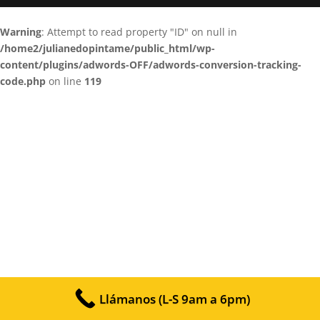
Warning
: Attempt to read property "ID" on null in
/home2/julianedopintame/public_html/wp-
content/plugins/adwords-OFF/adwords-conversion-tracking-
code.php
on line
119
Llámanos (L-S 9am a 6pm)