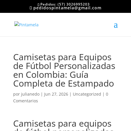
Pedidos: (57) 3026995203
pedidospintamela@gmail.com
Camisetas para Equipos
de Fútbol Personalizadas
en Colombia: Guía
Completa de Estampado
por
julianedo
|
Jun 27, 2026
|
Uncategorized
|
0
Comentarios
Camisetas para equipos