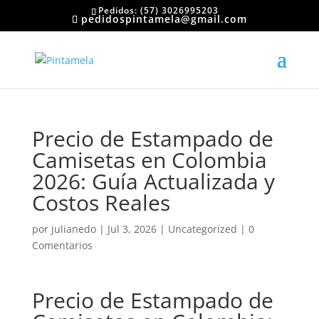
Pedidos: (57) 3026995203
pedidospintamela@gmail.com
Precio de Estampado de
Camisetas en Colombia
2026: Guía Actualizada y
Costos Reales
por
julianedo
|
Jul 3, 2026
|
Uncategorized
|
0
Comentarios
Precio de Estampado de