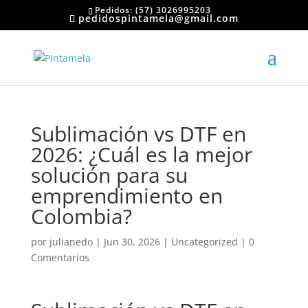
Pedidos: (57) 3026995203
pedidospintamela@gmail.com
Sublimación vs DTF en
2026: ¿Cuál es la mejor
solución para su
emprendimiento en
Colombia?
por
julianedo
|
Jun 30, 2026
|
Uncategorized
|
0
Comentarios